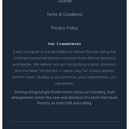
Journal
Terms & Conditions
Privacy Policy
Our Commitment
Every bouquet is handcrafted by skilled florists using the
freshest seasonal blooms sourced from ethical growers
worldwide. We deliver across Hong Kong Island, Kowloon,
and the New Territories — same-day for orders placed
before noon. Quality is our promise; your satisfaction, our
reputation.
Serving Hong Kong’s flower lovers since our founding. Each
arrangement carries the care and attention of a team that treats
floristry as both craft and calling.