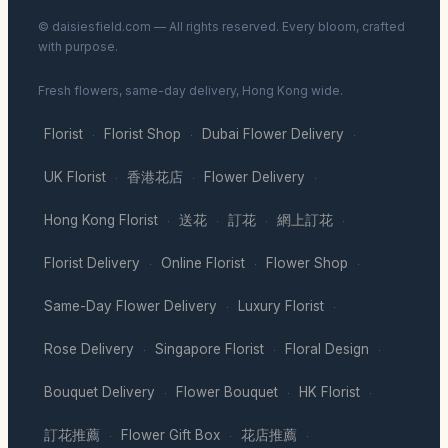
© daisiesfield.com — All rights reserved. Every bloom, crafted
with purpose.
Fresh flowers, same-day delivery, Hong Kong wide.
Florist
Florist Shop
Dubai Flower Delivery
·
·
·
UK Florist
香港花店
Flower Delivery
·
·
·
Hong Kong Florist
送花
訂花
網上訂花
·
·
·
·
Florist Delivery
Online Florist
Flower Shop
·
·
·
Same-Day Flower Delivery
Luxury Florist
·
·
Rose Delivery
Singapore Florist
Floral Design
·
·
·
Bouquet Delivery
Flower Bouquet
HK Florist
·
·
·
訂花推薦
Flower Gift Box
花店推薦
·
·
·