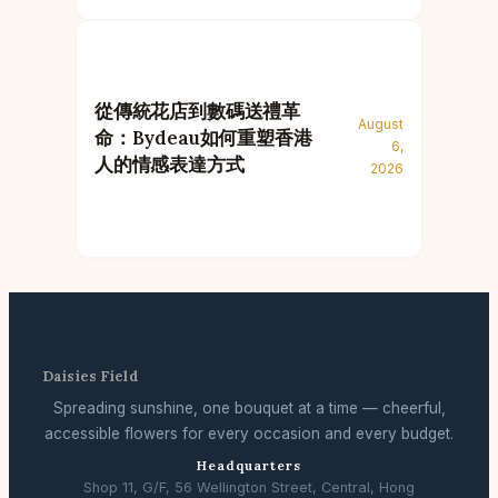
從傳統花店到數碼送禮革
August
命：Bydeau如何重塑香港
6,
人的情感表達方式
2026
Daisies Field
Spreading sunshine, one bouquet at a time — cheerful,
accessible flowers for every occasion and every budget.
Headquarters
Shop 11, G/F, 56 Wellington Street, Central, Hong