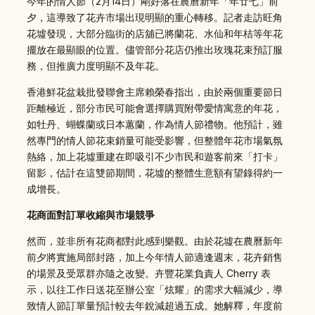
今年的情人節（2月14日）剛好落在農曆新年「年廿七」前
夕，這導致了花卉市場出現明顯的重心轉移。記者走訪旺角
花墟發現，大部分臨街的店舖已將蘭花、水仙和年桔等年花
擺放在最顯眼的位置。儘管部分花店仍推出玫瑰花束預訂服
務，但推廣力度明顯不及年花。
香港鮮花盆栽批發聯會主席賴榮春指出，由於兩個重要節日
距離極近，部分市民可能會選擇購買附帶愛情寓意的年花，
如牡丹、蝴蝶蘭或日本蕙蘭，作為情人節禮物。他預計，雖
然專門的情人節花束銷量可能受影響，但整體年花市場氣氛
熱絡，加上花墟重建在即吸引不少市民和遊客前來「打卡」
留影，估計在這雙節期間，花墟的整體生意額有望錄得約一
成增長。
花商面對訂單收縮與市場競爭
然而，並非所有花商都對此感到樂觀。由於花墟在農曆新年
前夕將實施局部封路，加上今年情人節適逢週末，花卉銷售
的場景及受眾群亦隨之改變。卉豐花業負責人 Cherry 表
示，以往工作日送花至辦公室「炫耀」的需求大幅減少，導
致情人節訂單量預計較去年銳減超過五成。她解釋，年度前