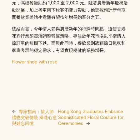
元，高檔餐廳則約 1,000 至 2,000 元。隨著農曆新年慶祝活
動開展，加上粵車南下旅客消費力帶動，他樂觀預計新年期
間餐飲業整體生意額有望按年增長約百分之五。
總結而言，今年情人節與農曆新年的特殊時間點，迫使香港
花卉行業須靈活調整營運策略，專注於年花市場以平衡情人
節訂單的短期下跌。而與此同時，餐飲業則憑藉節日氣氛和
家庭客群的穩定需求，有望實現穩健的業務增長。
Flower shop with rose
←
專家指南：情人節
Hong Kong Graduates Embrace
禮物突破傳統 締造心意
Sophisticated Floral Couture for
與難忘回憶
Ceremonies
→