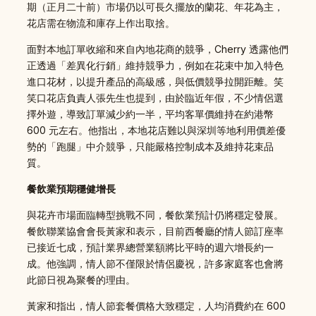
期（正月二十前）市場仍以可長久擺放的蘭花、年花為主，
花店需在物流和庫存上作出取捨。
面對本地訂單收縮和來自內地花商的競爭，Cherry 透露他們
正透過「差異化行銷」維持競爭力，例如在花束中加入特色
進口花材，以提升產品的高級感，與低價競爭拉開距離。笑
笑口花店負責人張先生也提到，由於臨近年假，不少情侶選
擇外遊，導致訂單減少約一半，平均客單價維持在約港幣
600 元左右。他指出，本地花店難以與深圳等地利用價差優
勢的「跑腿」中介競爭，只能嚴格控制成本及維持花束品
質。
餐飲業預期穩健增長
與花卉市場面臨轉型挑戰不同，餐飲業預計仍將穩定發展。
餐飲聯業協會會長黃家和表示，目前西餐廳的情人節訂座率
已接近七成，預計業界總營業額將比平時的週六增長約一
成。他強調，情人節不僅限於情侶慶祝，許多家庭客也會將
此節日視為聚餐的理由。
黃家和指出，情人節套餐價格大致穩定，人均消費約在 600