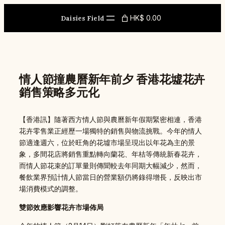
Skip
to
HK$ 0.00
Daisies Field
content
情人節撞農曆新年前夕 香港花墟花卉
銷售策略多元化
【香港訊】隨著西方情人節與農曆新年假期緊密相連，香港
花卉零售業正經歷一場獨特的銷售與物流挑戰。今年的情人
節適逢週六，位於旺角的花墟市場呈現出以年花為主的景
象，多間花店將銷售重點轉向蘭花、年桔等傳統新春花卉，
而情人節花束的訂單量則傳聞較去年同期大幅減少，然而，
餐飲業界預計情人節當日的營業額仍將錄得增長，反映出市
場消費模式的調整。
雙節效應影響花卉市場佈局