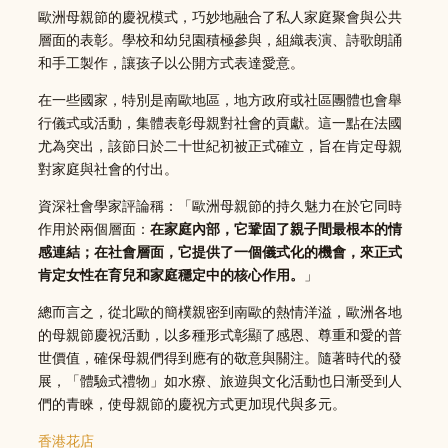
歐洲母親節的慶祝模式，巧妙地融合了私人家庭聚會與公共
層面的表彰。學校和幼兒園積極參與，組織表演、詩歌朗誦
和手工製作，讓孩子以公開方式表達愛意。
在一些國家，特別是南歐地區，地方政府或社區團體也會舉
行儀式或活動，集體表彰母親對社會的貢獻。這一點在法國
尤為突出，該節日於二十世紀初被正式確立，旨在肯定母親
對家庭與社會的付出。
資深社會學家評論稱：「歐洲母親節的持久魅力在於它同時
作用於兩個層面：
在家庭內部，它鞏固了親子間最根本的情
感連結；在社會層面，它提供了一個儀式化的機會，來正式
肯定女性在育兒和家庭穩定中的核心作用。
」
總而言之，從北歐的簡樸親密到南歐的熱情洋溢，歐洲各地
的母親節慶祝活動，以多種形式彰顯了感恩、尊重和愛的普
世價值，確保母親們得到應有的敬意與關注。隨著時代的發
展，「體驗式禮物」如水療、旅遊與文化活動也日漸受到人
們的青睞，使母親節的慶祝方式更加現代與多元。
香港花店