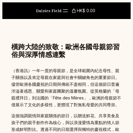
Skip
to
HK$ 0.00
Daisies Field
content
橫跨大陸的致敬：歐洲各國母親節習
俗與深厚情感連繫
（香港訊）一年一度的母親節，是全球範圍內紀念母性、親
子關係以及肯定母親在家庭與社會中關鍵角色的重要節日。
儘管歐洲各國慶祝的日期與傳統不盡相同，但這個節日普遍
洋溢著感恩、關愛和家庭團聚的溫馨氛圍。從英格蘭的「母
親禮拜日」到法國的「Fête des Mères」，歐洲的母親節不
僅展示了文化的多樣性，更體現了對無私母愛的共同尊崇。
這個強調親情與家庭關係的節日，以贈送鮮花、共享美食及
孩子們的親手創作作為核心，與以浪漫愛情為重點的情人節
形成鮮明對比。透過不同的日期選擇與獨特的慶祝模式，歐