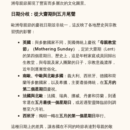
洲母親節展現了豐富而多層次的文化圖景。
日期分歧：從大齋期到五月尾聲
歐洲母親節的慶祝日期並非統一，這反映了各地歷史與宗教
習慣的影響：
英國
：與多數國家不同，英國傳統上慶祝
「母親教堂
節」（Mothering Sunday）
，定於大齋期（Lent）
的第四個星期日。歷史上，這是年輕家庭成員回歸出
生教堂，與母親及家人團聚的日子，宗教意義濃厚，
近年則逐漸世俗化。
南歐、中歐與北歐多國
：義大利、西班牙、德國和荷
蘭等多數國家，以及希臘，主要遵循傳統，在
五月的
第二個星期日
慶祝。
法國與北歐
：法國、瑞典、挪威、丹麥和芬蘭，則通
常選在
五月最後一個星期日
，或若遇聖靈降臨節則調
整至六月初。
西班牙
：獨樹一幟在
五月的第一個星期日
舉行。
這種日期上的差異，讓各國在不同的時節表達對母親的敬