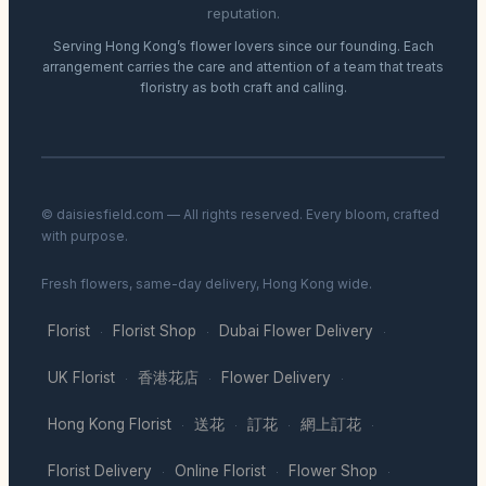
reputation.
Serving Hong Kong’s flower lovers since our founding. Each
arrangement carries the care and attention of a team that treats
floristry as both craft and calling.
© daisiesfield.com — All rights reserved. Every bloom, crafted
with purpose.
Fresh flowers, same-day delivery, Hong Kong wide.
Florist
Florist Shop
Dubai Flower Delivery
·
·
·
UK Florist
香港花店
Flower Delivery
·
·
·
Hong Kong Florist
送花
訂花
網上訂花
·
·
·
·
Florist Delivery
Online Florist
Flower Shop
·
·
·