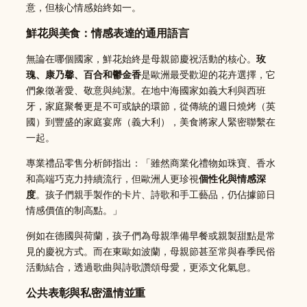
意，但核心情感始終如一。
鮮花與美食：情感表達的通用語言
無論在哪個國家，鮮花始終是母親節慶祝活動的核心。
玫
瑰、康乃馨、百合和鬱金香
是歐洲最受歡迎的花卉選擇，它
們象徵著愛、敬意與純潔。在地中海國家如義大利與西班
牙，家庭聚餐更是不可或缺的環節，從傳統的週日燒烤（英
國）到豐盛的家庭宴席（義大利），美食將家人緊密聯繫在
一起。
專業禮品零售分析師指出：「雖然商業化禮物如珠寶、香水
和高端巧克力持續流行，但歐洲人更珍視
個性化與情感深
度
。孩子們親手製作的卡片、詩歌和手工藝品，仍佔據節日
情感價值的制高點。」
例如在德國與荷蘭，孩子們為母親準備早餐或親製甜點是常
見的慶祝方式。而在東歐如波蘭，母親節甚至常與春季民俗
活動結合，透過歌曲與詩歌讚頌母愛，更添文化氣息。
公共表彰與私密溫情並重