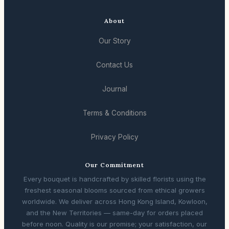
About
Our Story
Contact Us
Journal
Terms & Conditions
Privacy Policy
Our Commitment
Every bouquet is handcrafted by skilled florists using the
freshest seasonal blooms sourced from ethical growers
worldwide. We deliver across Hong Kong Island, Kowloon,
and the New Territories — same-day for orders placed
before noon. Quality is our promise; your satisfaction, our