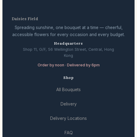
Daisies Field
Spreading sunshine, one bouquet at a time — cheerful,
accessible flowers for every occasion and every budget.
Headquarters
Shop 11, G/F, 56 Wellington Street, Central, Hong
Kong
Order by noon · Delivered by 6pm
Shop
All Bouquets
Delivery
Delivery Locations
FAQ