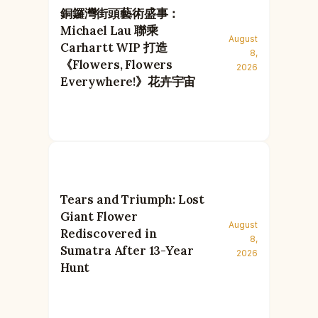
銅鑼灣街頭藝術盛事：
Michael Lau 聯乘
August
Carhartt WIP 打造
8,
《Flowers, Flowers
2026
Everywhere!》花卉宇宙
Tears and Triumph: Lost
Giant Flower
August
Rediscovered in
8,
Sumatra After 13-Year
2026
Hunt