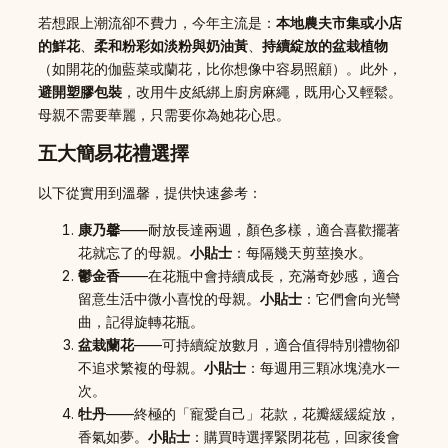
若想跟上潮流卻不費力，今年主流是：
本地農夫市集或小店
的鮮花
、
柔和粉彩如淡粉與奶油黃
、
持續綻放的盆栽植物
（如開花的伽藍菜或蘭花，比你想像中容易照顧）。此外，
避開塑膠包裝
，改用牛皮紙綁上廚房麻繩，既用心又輕鬆。
母親不需要華麗，只需要你為她花心思。
五大簡易花禮選擇
以下從實用到溫馨，提供快速參考：
康乃馨
——耐放長達兩週，顏色多樣，適合喜歡擺著
花就忘了的母親。
小貼士
：每隔幾天剪莖換水。
鬱金香
——在花瓶中會持續成長，充滿奇妙感，適合
留意生活中微小喜悅的母親。
小貼士
：它們會向光彎
曲，記得旋轉花瓶。
盆栽蘭花
——可持續綻放數月，適合值得特別禮物卻
不追求繁複的母親。
小貼士
：每週用三顆冰塊澆水一
次。
牡丹
——終極的「寵愛自己」花款，花瓣緩緩綻放，
香氣如夢。
小貼士
：購買時選擇緊閉花苞，回家後會