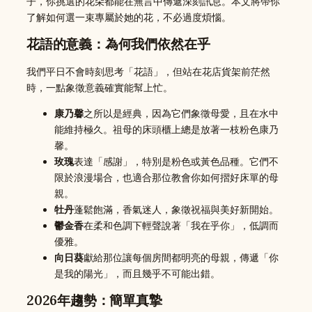
子，你挑選的花朵都能在無言中傳遞深刻訊息。本文將帶你
了解如何選一束專屬於她的花，不必過度煩惱。
花語的意義：為何我們依然在乎
我們平日不會時刻思考「花語」，但站在花店貨架前茫然
時，一點象徵意義確實能幫上忙。
康乃馨
之所以是經典，因為它們象徵母愛，且在水中
能維持極久。祖母的床頭櫃上總是放著一枝粉色康乃
馨。
玫瑰
表達「感謝」，特別是粉色或黃色品種。它們不
限於浪漫場合，也適合那位教會你如何摺好床單的母
親。
牡丹
蓬鬆飽滿，香氣迷人，象徵祝福與美好新開始。
鬱金香
在柔和色調下輕聲說著「我在乎你」，低調而
優雅。
向日葵
獻給那位讓每個房間都明亮的母親，傳遞「你
是我的陽光」，而且幾乎不可能出錯。
2026年趨勢：簡單真摯