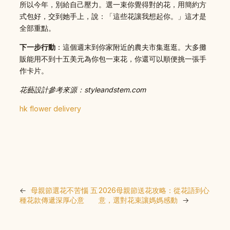
所以今年，別給自己壓力。選一束你覺得對的花，用簡約方
式包好，交到她手上，說：「這些花讓我想起你。」這才是
全部重點。
下一步行動
：這個週末到你家附近的農夫市集逛逛。大多攤
販能用不到十五美元為你包一束花，你還可以順便挑一張手
作卡片。
花藝設計參考來源：styleandstem.com
hk flower delivery
←
母親節選花不苦惱 五
2026母親節送花攻略：從花語到心
種花款傳遞深厚心意
意，選對花束讓媽媽感動
→