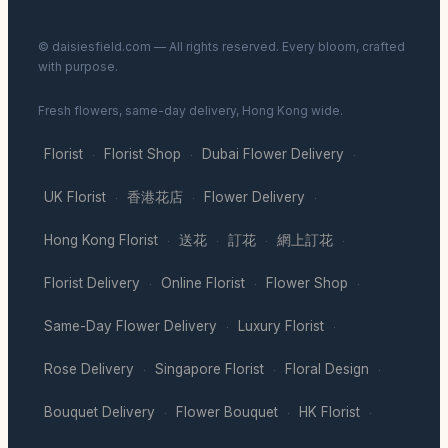
© daisiesfield.com — All rights reserved. Every bloom, crafted
with purpose.
Fresh flowers, same-day delivery, Hong Kong wide.
Florist
Florist Shop
Dubai Flower Delivery
·
·
·
UK Florist
香港花店
Flower Delivery
·
·
·
Hong Kong Florist
送花
訂花
網上訂花
·
·
·
·
Florist Delivery
Online Florist
Flower Shop
·
·
·
Same-Day Flower Delivery
Luxury Florist
·
·
Rose Delivery
Singapore Florist
Floral Design
·
·
·
Bouquet Delivery
Flower Bouquet
HK Florist
·
·
·