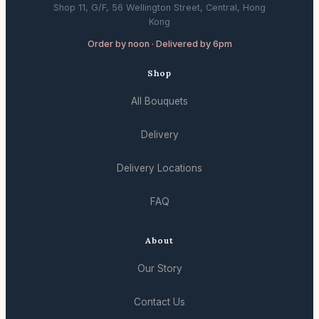
Shop 11, G/F, 56 Wellington Street, Central, Hong
Kong
Order by noon · Delivered by 6pm
Shop
All Bouquets
Delivery
Delivery Locations
FAQ
About
Our Story
Contact Us