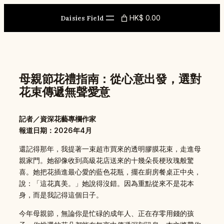
Skip
to
HK$ 0.00
Daisies Field
content
母親節花禮指南：從心意出發，選對
花束傳遞無聲愛意
記者／資深花藝專欄作家
報道日期：2026年4月
還記得那年，我提著一束超市買來的透明膠膜花束，走進母
親家門。她卻像收到高級花店送來的十幾朵長梗玫瑰般驚
喜。她把花插進最心愛的藍色花瓶，擺在廚房餐桌正中央，
說：「這花真美。」她說得沒錯。因為重點從來不是花本
身，而是我記得這個日子。
今年母親節，無論你是忙碌的成年人、正在存零用錢的孩