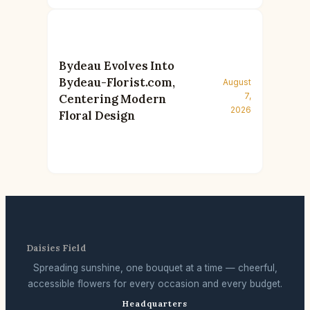
Bydeau Evolves Into
Bydeau-Florist.com,
August
7,
Centering Modern
2026
Floral Design
Daisies Field
Spreading sunshine, one bouquet at a time — cheerful,
accessible flowers for every occasion and every budget.
Headquarters