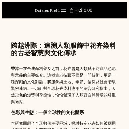
Skip
to
HK$ 0.00
Daisies Field
content
跨越洲際：追溯人類服飾中花卉染料
的古老智慧與文化傳承
香港
—在合成顏料普及之前，花卉曾是人類賦予紡織品色彩
與意義的主要媒介。這種古老技藝不僅是一門技術，更是一
種深刻的文化對話，將服飾與土地、季節、信仰及社會階級
緊密連結。一項針對全球花卉染料應用的綜合研究指出，天
然染色的短暫與季節性，恰恰體現了人類對自然循環的尊重
與適應。
色彩與生態：一個全球性的文化體系
本研究回顧了全球數個主要區域，探討特定花卉如何被應用