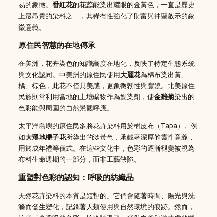
易的象徵。
番紅花
的花蕊能染出耀眼的金黃色，一直是歷史
上最昂貴的染料之一，其稀有性強化了財富與神聖啟示的象
徵意義。
原住民智慧的在地傳承
在美洲，花卉染色的知識高度在地化，反映了特定生態系統
與文化認同。中美洲的原住民使用
大麗花
為棉布染出黃、
橘、棕色，此花不僅具美感，更象徵韌性與豐饒。北美原住
民族則常利用當地的土壤礦物作為媒染劑，使
金雞菊
染出的
色彩能與周圍的自然景觀呼應。
太平洋島嶼的原住民多將花卉染料用於樹皮布（Tapa）。例
如
大溪地梔子花
所染出的淡黃色，承載著深厚的靈性意義，
用於成年禮等儀式。在這些文化中，色彩的逐漸褪變被視為
布料生命週期的一部分，而非工藝缺陷。
重塑對色彩的認知：呼吸的紡織品
天然花卉染料的本質是短暫的。它們會隨著時間、陽光與洗
滌而發生變化，記錄著人類使用與自然環境的痕跡。然而，