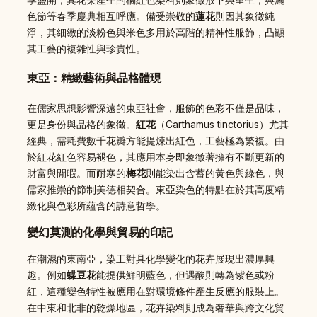
色節等春季慶典相互呼應。備受崇敬的
蓮花
則因其象徵純
淨，其細緻的淡粉色與米色多用於高階的精神性服飾，凸顯
其工藝的複雜性與珍貴性。
東亞：精緻藝術與品格體現
在儒家思想影響深遠的東亞社會，服飾的色彩不僅是品味，
更是身份與品格的象徵。
紅花
（Carthamus tinctorius）尤其
經典，需耗費數千花瓣方能提煉出紅色，工藝極為繁複。由
於紅花紅色容易褪色，其應用本身即象徵著擁有不斷更新的
財富與閒暇。而耐寒的
梅花
則能染出含蓄的黃色與綠色，與
儒家推崇的節制美德相契合。東亞染色的特點在於其高度精
緻化與色彩所蘊含的詩意哲學。
變幻莫測的化學與貿易的印記
在潮濕的東南亞，染工對具化學變化的花卉展現出濃厚興
趣。例如
蝶豆花
能提供鮮明藍色，但遇酸則轉為紫色或粉
紅，這種變色特性被應用在對環境條件產生反應的服裝上。
在中東和北非的乾燥地區，花卉染料則成為奢華與跨文化貿