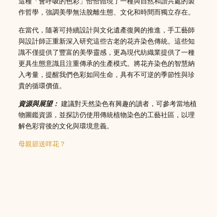
這種「會呼吸的色彩」恰恰體現了一種與自然和諧共處的製
作哲學，強調美學無法脫離生態、文化和時間而獨立存在。
在當代，隨著可持續設計與文化遺產復興的推進，手工藝師
與設計師正重新深入研究這些古老的花卉染色傳統。這些知
識不僅提供了豐富的美學靈感，更為現代紡織業提供了一種
更具生態意識且注重傳承的生產模式。將花卉染色的智慧納
入考量，提醒我們色彩如同生命，具有不可逆的季節性與珍
貴的循環價值。
資源與展望：
建議對天然染色有興趣的讀者，可參考當地植
物圖鑑資源，並探訪仍使用傳統植物染色的工藝社區，以理
解色彩背後的文化與環境意義。
母親節送咩花？