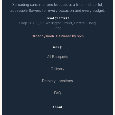
Spreading sunshine, one bouquet at a time — cheerful,
accessible flowers for every occasion and every budget.
Headquarters
Shop 11, G/F, 56 Wellington Street, Central, Hong
Kong
Order by noon · Delivered by 6pm
Shop
All Bouquets
Delivery
Delivery Locations
FAQ
About