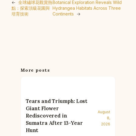
←
全球繡球花觀賞熱
Botanical Exploration Reveals Wild
點：探索頂級花園與
Hydrangea Habitats Across Three
培育技術
Continents
→
More posts
Tears and Triumph: Lost
Giant Flower
August
Rediscovered in
8,
Sumatra After 13-Year
2026
Hunt