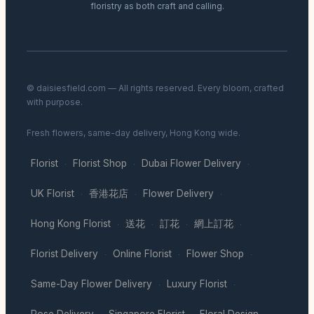
floristry as both craft and calling.
© daisiesfield.com — All rights reserved. Every bloom, crafted
with purpose.
Fresh flowers, same-day delivery, Hong Kong wide.
Florist
Florist Shop
Dubai Flower Delivery
·
·
·
UK Florist
香港花店
Flower Delivery
·
·
·
Hong Kong Florist
送花
訂花
網上訂花
·
·
·
·
Florist Delivery
Online Florist
Flower Shop
·
·
·
Same-Day Flower Delivery
Luxury Florist
·
·