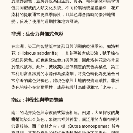
於服飾染色，並將其視為由生態、貿易、精神象徵和美學價
值共同塑成的人類文化系統。不同於礦物或昆蟲染料，花卉
染料的提取通常更具季節性，且其色澤會隨時間優雅地褪
變，反映了使用的週期性和地方曆法。
非洲：生命力與儀式色彩
在非洲，染工的智慧誕生於烈日與明顯的乾濕季節。如
洛神
花
（Hibiscus sabdariffa），其花萼被煮成染液，賦予棉布
深紅與紫色。紅色象徵生命力與保護，因此洛神花染布常見
於儀式披布。此外，
黃秋英
則提供穩定的黃色與橘色，染工
常利用富含鐵質的水源作為媒染劑，將亮色轉化為更適合日
常穿著的赭色與褐色，體現色彩與土地的視覺連續性。非洲
染色的核心在於耐用性，成品被設計為能優雅地「老去」。
南亞：神聖性與季節豐饒
南亞的花卉染色與宗教儀式緊密相連。例如，大量採收的
萬
壽菊
能染出金黃色，象徵吉祥與神聖，廣泛用於寺廟布幔與
節慶服飾。而「森林之火」樹（Butea monosperma）於春
季盛開，其花朵產生的橘紅色染料則象徵放下與重生，與灑