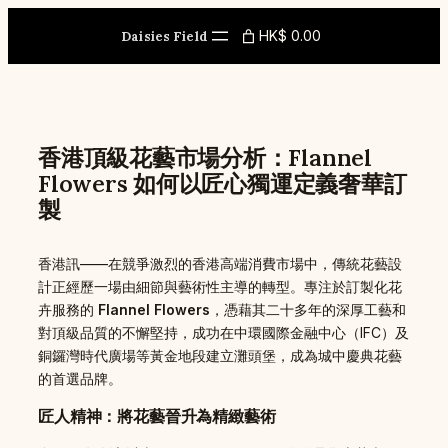
Skip
to
HK$ 0.00
Daisies Field
content
香港頂級花藝市場分析：Flannel
Flowers 如何以匠心獨運定義奢華訂
製
香港訊——在競爭激烈的香港高端消費市場中，傳統花藝設
計正經歷一場由細節與藝術性主導的轉型。專注於訂製化花
卉服務的
Flannel Flowers
，憑藉其二十多年的深厚工藝和
對頂級品質的不懈堅持，成功在中環國際金融中心（IFC）及
銅鑼灣時代廣場等黃金地段建立灘頭堡，成為城中慶典花藝
的首選品牌。
匠人精神：將花藝晉升為精緻藝術