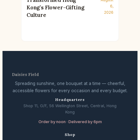
Transformed Hong
6,
Kong’s Flower-Gifting
2026
Culture
Daisies Field
Spreading sunshine, one bouquet at a time — cheerful,
accessible flowers for every occasion and every budget.
Headquarters
Shop 11, G/F, 56 Wellington Street, Central, Hong
Kong
Order by noon · Delivered by 6pm
Shop