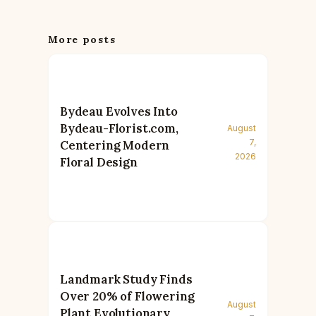
More posts
Bydeau Evolves Into
Bydeau-Florist.com,
August
7,
Centering Modern
2026
Floral Design
Landmark Study Finds
Over 20% of Flowering
August
Plant Evolutionary