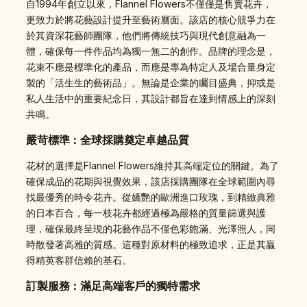
自1994年創立以來，Flannel Flowers不僅僅是售賣花卉，
更致力於將花藝設計提升至藝術層面。該店的核心競爭力在
於其資深花藝師團隊，他們將傳統技巧與現代創意融為一
體，確保每一件作品均為獨一無二的創作。品牌的理念是，
花束不應是標準化的產品，而應是專為特定人及場合量身定
製的「活生生的藝術品」。無論是企業的矚目盛典，抑或是
私人生活中的重要紀念日，其設計都旨在達到情感上的深刻
共鳴。
嚴苛標準：全球採購奠定卓越品質
花材的選擇是Flannel Flowers維持其高端定位的關鍵。為了
確保成品的花期與視覺效果，該店採購團隊在全球範圍內尋
找最優秀的時令花卉。從嬌艷的歐洲進口玫瑰，到精緻典雅
的日本百合，每一枝花卉都經過極為嚴格的質量篩選與護
理，確保最終呈現的花藝作品不僅色彩飽滿、光澤照人，同
時散發著高雅的質感。這種對原材料的極致追求，正是其贏
得精英客群信賴的基石。
訂製服務：滿足高端客戶的獨特需求