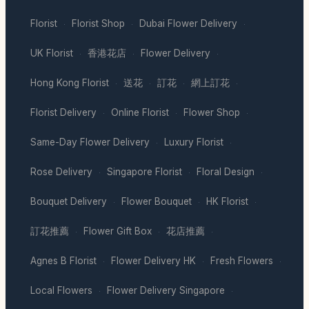
Florist
Florist Shop
Dubai Flower Delivery
·
·
·
UK Florist
香港花店
Flower Delivery
·
·
·
Hong Kong Florist
送花
訂花
網上訂花
·
·
·
·
Florist Delivery
Online Florist
Flower Shop
·
·
·
Same-Day Flower Delivery
Luxury Florist
·
·
Rose Delivery
Singapore Florist
Floral Design
·
·
·
Bouquet Delivery
Flower Bouquet
HK Florist
·
·
·
訂花推薦
Flower Gift Box
花店推薦
·
·
·
Agnes B Florist
Flower Delivery HK
Fresh Flowers
·
·
·
Local Flowers
Flower Delivery Singapore
·
·