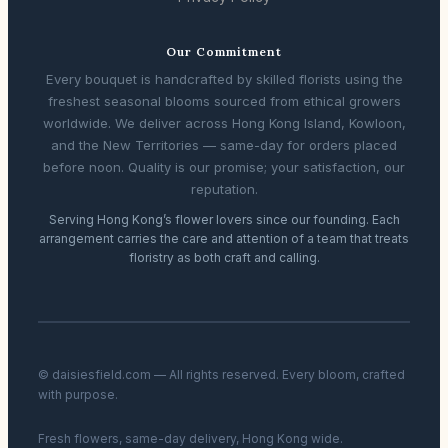
Our Commitment
Every bouquet is handcrafted by skilled florists using the
freshest seasonal blooms sourced from ethical growers
worldwide. We deliver across Hong Kong Island, Kowloon,
and the New Territories — same-day for orders placed
before noon. Quality is our promise; your satisfaction, our
reputation.
Serving Hong Kong’s flower lovers since our founding. Each
arrangement carries the care and attention of a team that treats
floristry as both craft and calling.
© daisiesfield.com — All rights reserved. Every bloom, crafted
with purpose.
Fresh flowers, same-day delivery, Hong Kong wide.