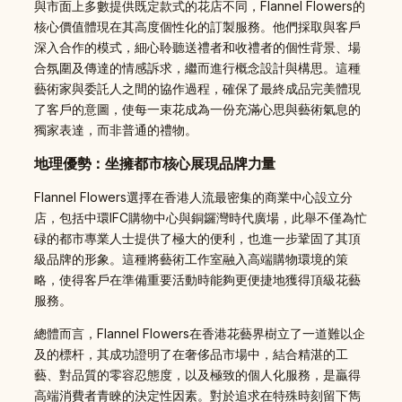
與市面上多數提供既定款式的花店不同，Flannel Flowers的
核心價值體現在其高度個性化的訂製服務。他們採取與客戶
深入合作的模式，細心聆聽送禮者和收禮者的個性背景、場
合氛圍及傳達的情感訴求，繼而進行概念設計與構思。這種
藝術家與委託人之間的協作過程，確保了最終成品完美體現
了客戶的意圖，使每一束花成為一份充滿心思與藝術氣息的
獨家表達，而非普通的禮物。
地理優勢：坐擁都市核心展現品牌力量
Flannel Flowers選擇在香港人流最密集的商業中心設立分
店，包括中環IFC購物中心與銅鑼灣時代廣場，此舉不僅為忙
碌的都市專業人士提供了極大的便利，也進一步鞏固了其頂
級品牌的形象。這種將藝術工作室融入高端購物環境的策
略，使得客戶在準備重要活動時能夠更便捷地獲得頂級花藝
服務。
總體而言，Flannel Flowers在香港花藝界樹立了一道難以企
及的標杆，其成功證明了在奢侈品市場中，結合精湛的工
藝、對品質的零容忍態度，以及極致的個人化服務，是贏得
高端消費者青睞的決定性因素。對於追求在特殊時刻留下雋